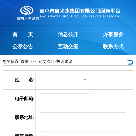
首 页
信息公开
办事服务
公示公告
互动交流
联系方式
您的位置:
首页
>>
互动交流
>>
投诉建议
姓 名:
*
电子邮箱:
联系地址: