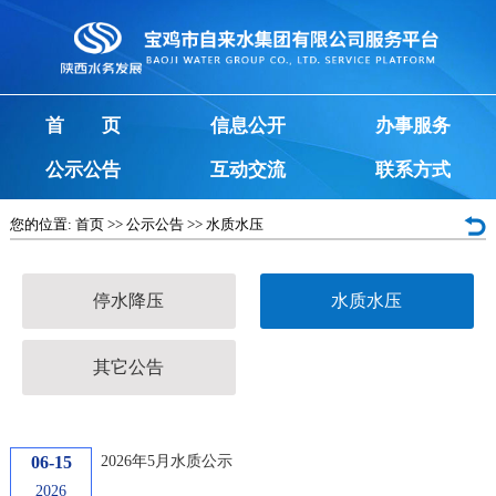
首 页
信息公开
办事服务
公示公告
互动交流
联系方式
您的位置:
首页
>>
公示公告
>>
水质水压
停水降压
水质水压
其它公告
06-15
2026年5月水质公示
2026