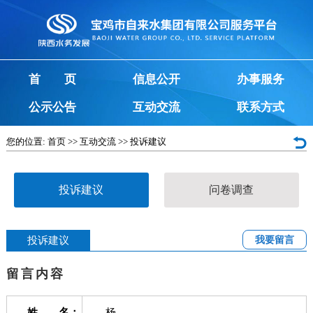
首 页
信息公开
办事服务
公示公告
互动交流
联系方式
您的位置:
首页
>>
互动交流
>>
投诉建议
投诉建议
问卷调查
投诉建议
我要留言
留言内容
姓 名：
杨...