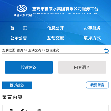
首 页
信息公开
办事服务
公示公告
互动交流
联系方式
您的位置:
首页
>>
互动交流
>>
投诉建议
投诉建议
问卷调查
投诉建议
我要留言
留言内容
姓 名：
李...